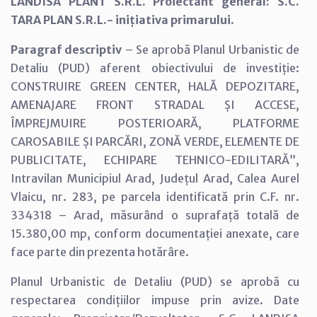
LANDISA PLANT S.R.L. Proiectant general: S.C.
TARA PLAN S.R.L.- inițiativa primarului.
Paragraf descriptiv
– Se aprobă Planul Urbanistic de
Detaliu (PUD) aferent obiectivului de investiție:
CONSTRUIRE GREEN CENTER, HALĂ DEPOZITARE,
AMENAJARE FRONT STRADAL ȘI ACCESE,
ÎMPREJMUIRE POSTERIOARĂ, PLATFORME
CAROSABILE ȘI PARCĂRI, ZONĂ VERDE, ELEMENTE DE
PUBLICITATE, ECHIPARE TEHNICO-EDILITARĂ”,
Intravilan Municipiul Arad, Județul Arad, Calea Aurel
Vlaicu, nr. 283, pe parcela identificată prin C.F. nr.
334318 – Arad, măsurând o suprafață totală de
15.380,00 mp, conform documentației anexate, care
face parte din prezenta hotărâre.
Planul Urbanistic de Detaliu (PUD) se aprobă cu
respectarea condițiilor impuse prin avize. Date