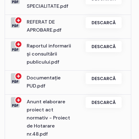
SPECIALITATE.pdf
REFERAT DE
DESCARCĂ
APROBARE.pdf
Raportul informarii
DESCARCĂ
și consultării
publicului.pdf
Documentație
DESCARCĂ
PUD.pdf
Anunt elaborare
DESCARCĂ
proiect act
normativ - Proiect
de Hotarare
nr.48.pdf