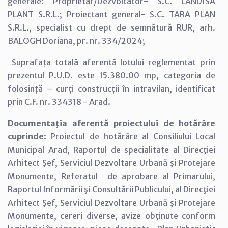
generale: Proprietar/Dezvoltator- S.C. LANDISA
PLANT S.R.L.; Proiectant general- S.C. TARA PLAN
S.R.L., specialist cu drept de semnătură RUR, arh.
BALOGH Doriana, pr. nr. 334/2024;
Suprafața totală aferentă lotului reglementat prin
prezentul P.U.D. este 15.380.00 mp, categoria de
folosință – curți construcții în intravilan, identificat
prin C.F. nr. 334318 - Arad.
Documentaţia aferentă proiectului de hotărâre
cuprinde
: Proiectul de hotărâre al Consiliului Local
Municipal Arad, Raportul de specialitate al Direcţiei
Arhitect Şef, Serviciul Dezvoltare Urbană şi Protejare
Monumente, Referatul de aprobare al Primarului,
Raportul Informării şi Consultării Publicului, al Direcţiei
Arhitect Şef, Serviciul Dezvoltare Urbană şi Protejare
Monumente, cereri diverse, avize obţinute conform