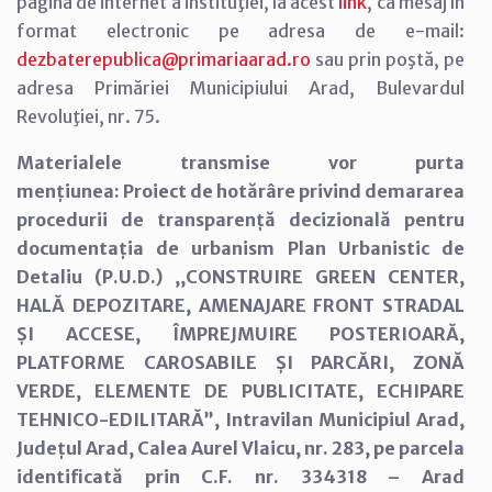
pagina de internet a instituţiei, la acest
link
, ca mesaj în
format electronic pe adresa de e-mail:
dezbaterepublica@primariaarad.ro
sau prin poştă, pe
adresa Primăriei Municipiului Arad, Bulevardul
Revoluţiei, nr. 75.
Materialele transmise vor purta
mențiunea: Proiect de hotărâre privind demararea
procedurii de transparență decizională pentru
documentația de urbanism Plan Urbanistic de
Detaliu (P.U.D.) ,,CONSTRUIRE GREEN CENTER,
HALĂ DEPOZITARE, AMENAJARE FRONT STRADAL
ȘI ACCESE, ÎMPREJMUIRE POSTERIOARĂ,
PLATFORME CAROSABILE ȘI PARCĂRI, ZONĂ
VERDE, ELEMENTE DE PUBLICITATE, ECHIPARE
TEHNICO-EDILITARĂ”, Intravilan Municipiul Arad,
Județul Arad, Calea Aurel Vlaicu, nr. 283, pe parcela
identificată prin C.F. nr. 334318 – Arad