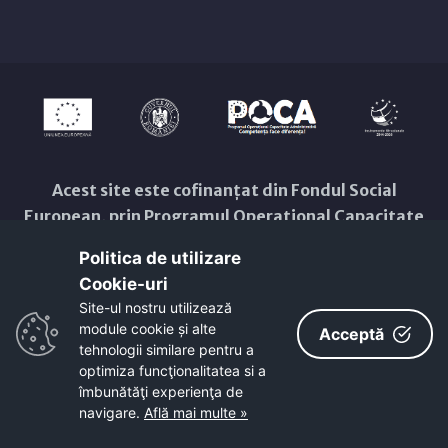
Acest site este cofinanțat din Fondul Social
European, prin Programul Operațional Capacitate
Administrativă 2014-2020.
Politica de utilizare
Cod MYSMIS 126495 / SIPOCA 558
Cookie-uri‎
Pentru informații detaliate despre celelalte
Site-ul nostru utilizează
programe cofinanțate de Uniunea Europeană, vă
module cookie și alte
Acceptă
invităm să vizitați:
www.fonduri-
tehnologii similare pentru a
optimiza funcţionalitatea si a
ue.ro
,
www.poca.ro
.
îmbunătăţi experienţa de
Conținutul acestui site web nu reprezintă în mod
navigare.
Află mai multe »
obligatoriu poziția oficială a Uniunii Europene.