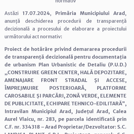
normativ
Astăzi
17.07.2024
,
Primăria Municipiului Arad
,
anunță deschiderea procedurii de transparență
decizională a procesului de elaborare a proiectului
următorului act normativ:
Proiect de hotărâre privind demararea procedurii
de transparență decizională pentru documentația
de urbanism Plan Urbanistic de Detaliu (P.U.D.)
,,CONSTRUIRE GREEN CENTER, HALĂ DEPOZITARE,
AMENAJARE FRONT STRADAL ȘI ACCESE,
ÎMPREJMUIRE POSTERIOARĂ, PLATFORME
CAROSABILE ȘI PARCĂRI, ZONĂ VERDE, ELEMENTE
DE PUBLICITATE, ECHIPARE TEHNICO-EDILITARĂ”,
Intravilan Municipiul Arad, Județul Arad, Calea
Aurel Vlaicu, nr. 283, pe parcela identificată prin
C.F. nr. 334318 – Arad Proprietar/Dezvoltator: S.C.