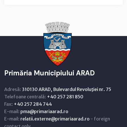
Primăria Municipiului ARAD
Adresă:
310130 ARAD, Bulevardul Revoluţiei nr. 75
Telefoane centrală:
+40 257 281 850
Fax:
+40 257 284 744
E-mail:
pma@primariaarad.ro
E-mail:
relatii.externe@primariaarad.ro
- foreign
contact only