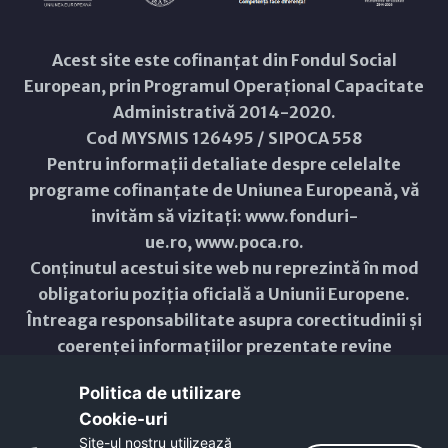
Acest site este cofinanțat din Fondul Social
European, prin Programul Operațional Capacitate
Administrativă 2014-2020.
Cod MYSMIS 126495 / SIPOCA 558
Pentru informații detaliate despre celelalte
programe cofinanțate de Uniunea Europeană, vă
invităm să vizitați:
www.fonduri-
ue.ro
,
www.poca.ro
.
Conținutul acestui site web nu reprezintă în mod
obligatoriu poziția oficială a Uniunii Europene.
Întreaga responsabilitate asupra corectitudinii și
coerenței informațiilor prezentate revine
inițiatorilor site-ului web.
Politica de utilizare
Cookie-uri‎
Copyright © 2021 - 2026 -
Primăria Municipiului ARAD
Site-ul nostru utilizează