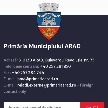
Primăria Municipiului ARAD
Adresă:
310130 ARAD, Bulevardul Revoluţiei nr. 75
Telefoane centrală:
+40 257 281 850
Fax:
+40 257 284 744
E-mail:
pma@primariaarad.ro
E-mail:
relatii.externe@primariaarad.ro
- foreign
contact only
CAUTĂ