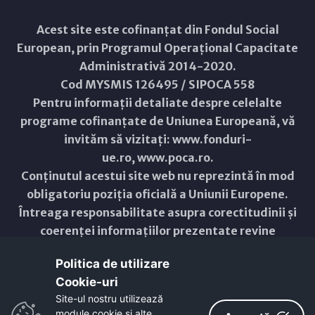
Acest site este cofinanțat din Fondul Social
European, prin Programul Operațional Capacitate
Administrativă 2014-2020.
Cod MYSMIS 126495 / SIPOCA 558
Pentru informații detaliate despre celelalte
programe cofinanțate de Uniunea Europeană, vă
invităm să vizitați:
www.fonduri-
ue.ro
,
www.poca.ro
.
Conținutul acestui site web nu reprezintă în mod
obligatoriu poziția oficială a Uniunii Europene.
Întreaga responsabilitate asupra corectitudinii și
coerenței informațiilor prezentate revine
inițiatorilor site-ului web.
Politica de utilizare
Cookie-uri‎
Copyright © 2021 - 2026 -
Primăria Municipiului ARAD
Site-ul nostru utilizează
module cookie și alte
ResponsiveVoice
used under