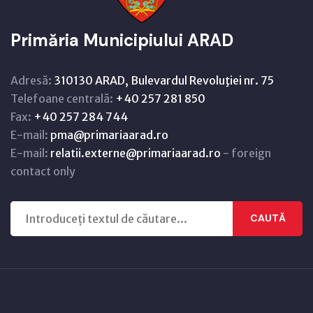
Primăria Municipiului ARAD
Adresă:
310130 ARAD, Bulevardul Revoluţiei nr. 75
Telefoane centrală:
+40 257 281 850
Fax:
+40 257 284 744
E-mail:
pma@primariaarad.ro
E-mail:
relatii.externe@primariaarad.ro
- foreign
contact only
CAUTĂ