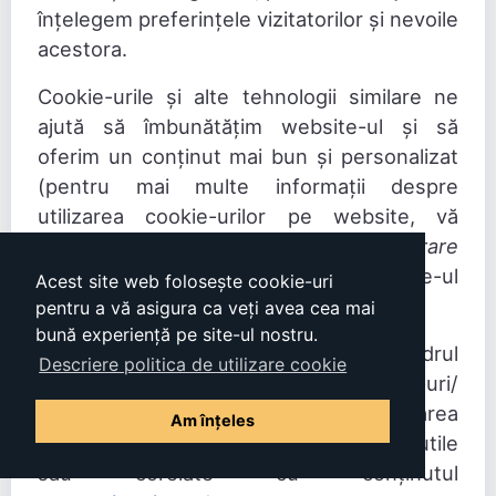
înțelegem preferințele vizitatorilor și nevoile
acestora.
Cookie-urile și alte tehnologii similare ne
ajută să îmbunătățim website-ul și să
oferim un conținut mai bun și personalizat
(pentru mai multe informații despre
utilizarea cookie-urilor pe website, vă
rugăm să consultați
Politica de administrare
a fișierelor cookie
disponibilă pe website-ul
Acest site web folosește cookie-uri
nostru
aici.
pentru a vă asigura ca veți avea cea mai
bună experiență pe site-ul nostru.
Vă informăm că, navigând în cadrul
Descriere politica de utilizare cookie
secțiunilor din website, veți găsi link-uri/
adrese de interes pentru informarea
Am înțeles
dumneavoastră pe care le considerăm utile
sau corelate cu conținutul