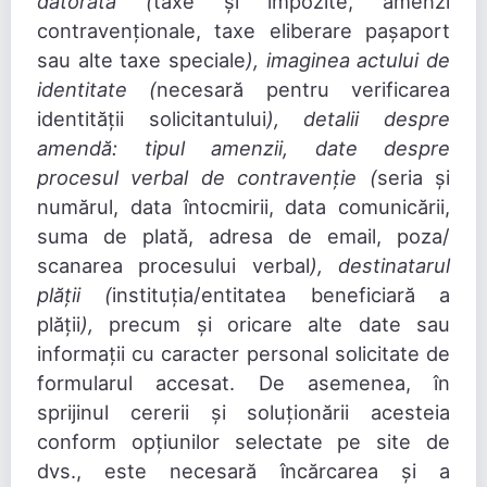
datorată (
taxe și impozite, amenzi
contravenționale, taxe eliberare pașaport
sau alte taxe speciale
), imaginea actului de
identitate (
necesară pentru verificarea
identității solicitantului
), detalii despre
amendă: tipul amenzii, date despre
procesul verbal de contravenție (
seria și
numărul, data întocmirii, data comunicării,
suma de plată, adresa de email, poza/
scanarea procesului verbal
), destinatarul
plății (
instituția/entitatea beneficiară a
plății
),
precum și oricare alte date sau
informații cu caracter personal solicitate de
formularul accesat. De asemenea, în
sprijinul cererii și soluționării acesteia
conform opțiunilor selectate pe site de
dvs., este necesară încărcarea și a