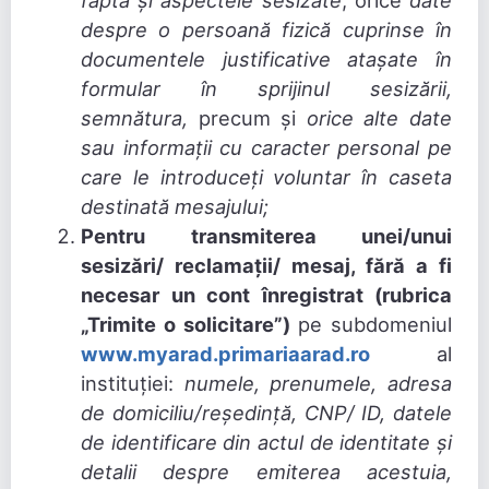
faptă și aspectele sesizate
, orice
date
despre o persoană fizică cuprinse în
documentele justificative atașate în
formular în sprijinul sesizării,
semnătura,
precum și
orice alte date
sau informații cu caracter personal pe
care le introduceți voluntar în caseta
destinată mesajului;
Pentru transmiterea unei/unui
sesizări/ reclamații/ mesaj, fără a fi
necesar un cont înregistrat (rubrica
„Trimite o solicitare”)
pe subdomeniul
www.myarad.primariaarad.ro
al
instituției:
numele, prenumele, adresa
de domiciliu/reședință, CNP/ ID, datele
de identificare din actul de identitate și
detalii despre emiterea acestuia,