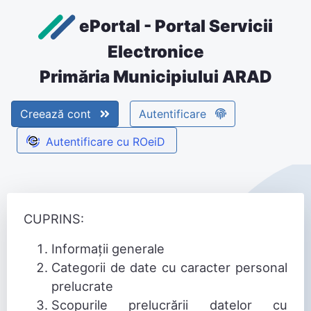
ePortal - Portal Servicii
Electronice
Primăria Municipiului ARAD
Creează cont
Autentificare
Politica de confidentialitate
Autentificare cu ROeiD
CUPRINS:
Informații generale
Categorii de date cu caracter personal
prelucrate
Scopurile prelucrării datelor cu