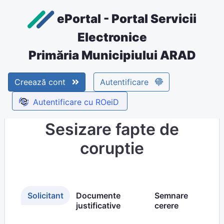
ePortal - Portal Servicii
Electronice
Primăria Municipiului ARAD
Creează cont
Autentificare
Autentificare cu ROeiD
Sesizare fapte de
coruptie
Solicitant
Documente
Semnare
justificative
cerere